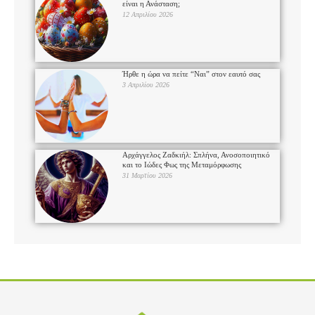
είναι η Ανάσταση;
12 Απριλίου 2026
Ήρθε η ώρα να πείτε “Ναι” στον εαυτό σας
3 Απριλίου 2026
Αρχάγγελος Ζαδκιήλ: Σπλήνα, Ανοσοποιητικό
και το Ιώδες Φως της Μεταμόρφωσης
31 Μαρτίου 2026