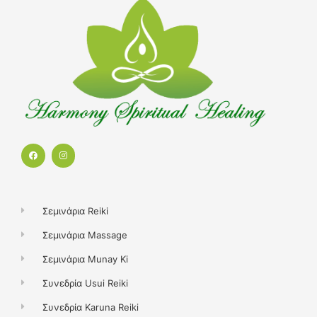
F
I
a
n
c
s
e
t
b
a
o
g
o
r
k
a
Σεμινάρια Reiki
m
Σεμινάρια Massage
Σεμινάρια Munay Ki
Συνεδρία Usui Reiki
Συνεδρία Karuna Reiki