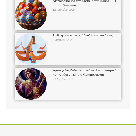
Διαλογισμός για την Κυριακή του Πάσχα – Τι
είναι η Ανάσταση;
12 Απριλίου 2026
Ήρθε η ώρα να πείτε “Ναι” στον εαυτό σας
3 Απριλίου 2026
Αρχάγγελος Ζαδκιήλ: Σπλήνα, Ανοσοποιητικό
και το Ιώδες Φως της Μεταμόρφωσης
31 Μαρτίου 2026