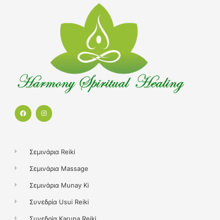
F
I
a
n
c
s
e
t
b
a
o
g
o
r
k
a
Σεμινάρια Reiki
m
Σεμινάρια Massage
Σεμινάρια Munay Ki
Συνεδρία Usui Reiki
Συνεδρία Karuna Reiki