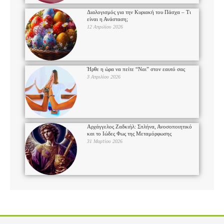
Διαλογισμός για την Κυριακή του Πάσχα – Τι
είναι η Ανάσταση;
12 Απριλίου 2026
Ήρθε η ώρα να πείτε “Ναι” στον εαυτό σας
3 Απριλίου 2026
Αρχάγγελος Ζαδκιήλ: Σπλήνα, Ανοσοποιητικό
και το Ιώδες Φως της Μεταμόρφωσης
31 Μαρτίου 2026