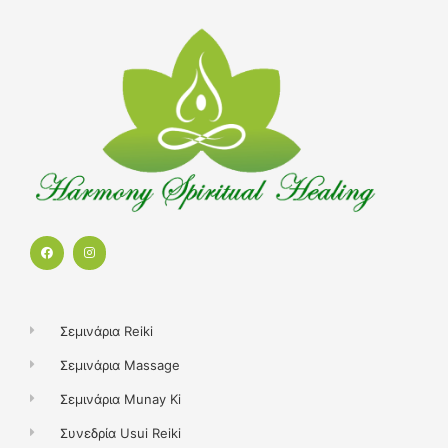
F
I
a
n
c
s
e
t
b
a
o
g
o
r
k
a
Σεμινάρια Reiki
m
Σεμινάρια Massage
Σεμινάρια Munay Ki
Συνεδρία Usui Reiki