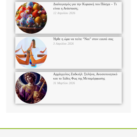
Διαλογισμός για την Κυριακή του Πάσχα – Τι
είναι η Ανάσταση;
12 Απριλίου 2026
Ήρθε η ώρα να πείτε “Ναι” στον εαυτό σας
3 Απριλίου 2026
Αρχάγγελος Ζαδκιήλ: Σπλήνα, Ανοσοποιητικό
και το Ιώδες Φως της Μεταμόρφωσης
31 Μαρτίου 2026