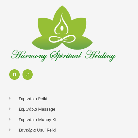
F
I
a
n
c
s
e
t
b
a
o
g
o
r
k
a
Σεμινάρια Reiki
m
Σεμινάρια Massage
Σεμινάρια Munay Ki
Συνεδρία Usui Reiki