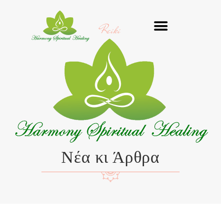
Μετάβαση
στο
Reiki
περιεχόμενο
Νέα κι Άρθρα