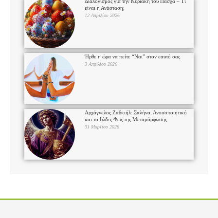
Διαλογισμός για την Κυριακή του Πάσχα – Τι
είναι η Ανάσταση;
12 Απριλίου 2026
Ήρθε η ώρα να πείτε “Ναι” στον εαυτό σας
3 Απριλίου 2026
Αρχάγγελος Ζαδκιήλ: Σπλήνα, Ανοσοποιητικό
και το Ιώδες Φως της Μεταμόρφωσης
31 Μαρτίου 2026