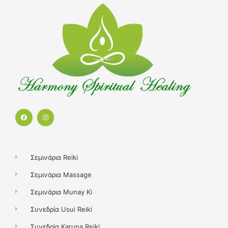
F
I
a
n
c
s
e
t
b
a
o
g
o
r
k
a
Σεμινάρια Reiki
m
Σεμινάρια Massage
Σεμινάρια Munay Ki
Συνεδρία Usui Reiki
Συνεδρία Karuna Reiki