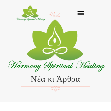
Μετάβαση
στο
Reiki
περιεχόμενο
Νέα κι Άρθρα