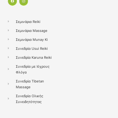
a
n
c
s
e
t
b
a
o
g
o
r
k
a
Σεμινάρια Reiki
m
Σεμινάρια Massage
Σεμινάρια Munay Ki
Συνεδρία Usui Reiki
Συνεδρία Karuna Reiki
Συνεδρία με Ιόχρους
Φλόγα
Συνεδρία Tibetan
Massage
Συνεδρία Ολικής
Συνειδητότητας