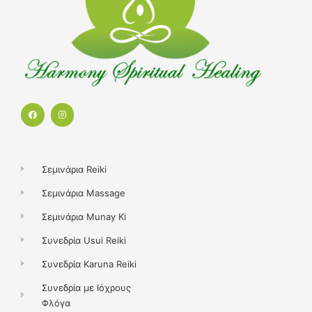
F
I
a
n
c
s
e
t
b
a
o
g
o
r
k
a
Σεμινάρια Reiki
m
Σεμινάρια Massage
Σεμινάρια Munay Ki
Συνεδρία Usui Reiki
Συνεδρία Karuna Reiki
Συνεδρία με Ιόχρους
Φλόγα