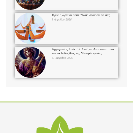
Ήρθε η ώρα να πείτε “Ναι” στον εαυτό σας
3 Απριλίου 2026
Αρχάγγελος Ζαδκιήλ: Σπλήνα, Ανοσοποιητικό
και το Ιώδες Φως της Μεταμόρφωσης
31 Μαρτίου 2026