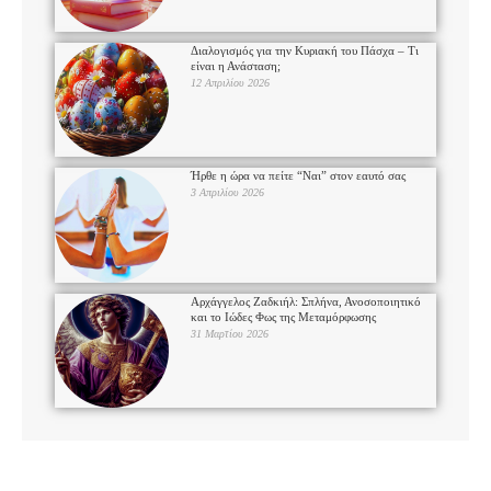
Διαλογισμός για την Κυριακή του Πάσχα – Τι
είναι η Ανάσταση;
12 Απριλίου 2026
Ήρθε η ώρα να πείτε “Ναι” στον εαυτό σας
3 Απριλίου 2026
Αρχάγγελος Ζαδκιήλ: Σπλήνα, Ανοσοποιητικό
και το Ιώδες Φως της Μεταμόρφωσης
31 Μαρτίου 2026