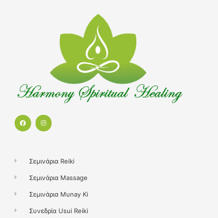
F
I
a
n
c
s
e
t
b
a
o
g
o
r
k
a
Σεμινάρια Reiki
m
Σεμινάρια Massage
Σεμινάρια Munay Ki
Συνεδρία Usui Reiki