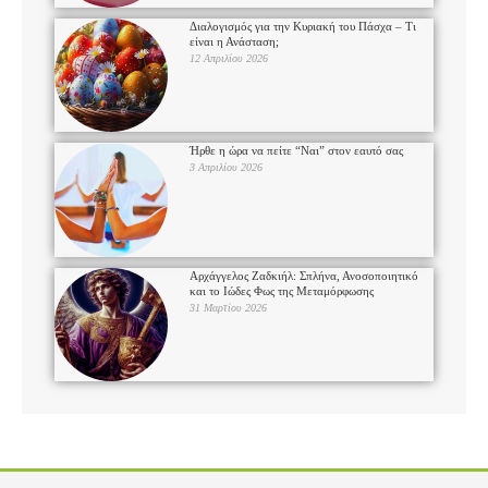
Διαλογισμός για την Κυριακή του Πάσχα – Τι
είναι η Ανάσταση;
12 Απριλίου 2026
Ήρθε η ώρα να πείτε “Ναι” στον εαυτό σας
3 Απριλίου 2026
Αρχάγγελος Ζαδκιήλ: Σπλήνα, Ανοσοποιητικό
και το Ιώδες Φως της Μεταμόρφωσης
31 Μαρτίου 2026