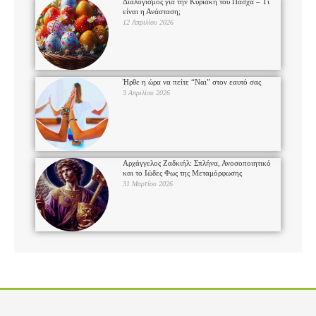
Διαλογισμός για την Κυριακή του Πάσχα – Τι
είναι η Ανάσταση;
12 Απριλίου 2026
Ήρθε η ώρα να πείτε “Ναι” στον εαυτό σας
3 Απριλίου 2026
Αρχάγγελος Ζαδκιήλ: Σπλήνα, Ανοσοποιητικό
και το Ιώδες Φως της Μεταμόρφωσης
31 Μαρτίου 2026