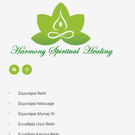
F
I
a
n
c
s
e
t
b
a
o
g
o
r
k
a
Σεμινάρια Reiki
m
Σεμινάρια Massage
Σεμινάρια Munay Ki
Συνεδρία Usui Reiki
Συνεδρία Karuna Reiki