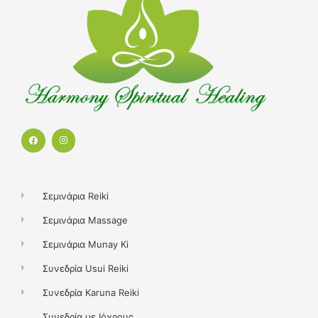
F
I
a
n
c
s
e
t
b
a
o
g
o
r
k
a
Σεμινάρια Reiki
m
Σεμινάρια Massage
Σεμινάρια Munay Ki
Συνεδρία Usui Reiki
Συνεδρία Karuna Reiki
Συνεδρία με Ιόχρους