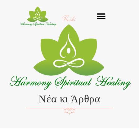
Μετάβαση
στο
Reiki
περιεχόμενο
Νέα κι Άρθρα