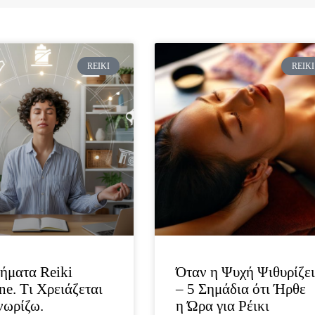
REIKI
REIKI
ήματα Reiki
Όταν η Ψυχή Ψιθυρίζε
ne. Tι Χρειάζεται
– 5 Σημάδια ότι Ήρθε
νωρίζω.
η Ώρα για Ρέικι