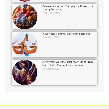
Διαλογισμός για την Κυριακή του Πάσχα – Τι
είναι η Ανάσταση;
12 Απριλίου 2026
Ήρθε η ώρα να πείτε “Ναι” στον εαυτό σας
3 Απριλίου 2026
Αρχάγγελος Ζαδκιήλ: Σπλήνα, Ανοσοποιητικό
και το Ιώδες Φως της Μεταμόρφωσης
31 Μαρτίου 2026