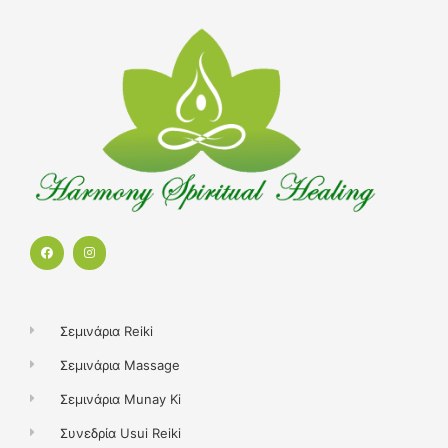
F
I
a
n
c
s
e
t
b
a
o
g
o
r
k
a
Σεμινάρια Reiki
m
Σεμινάρια Massage
Σεμινάρια Munay Ki
Συνεδρία Usui Reiki