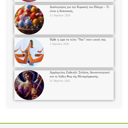
Διαλογισμός για την Κυριακή του Πάσχα – Τι
είναι η Ανάσταση;
12 Απριλίου 2026
Ήρθε η ώρα να πείτε “Ναι” στον εαυτό σας
3 Απριλίου 2026
Αρχάγγελος Ζαδκιήλ: Σπλήνα, Ανοσοποιητικό
και το Ιώδες Φως της Μεταμόρφωσης
31 Μαρτίου 2026