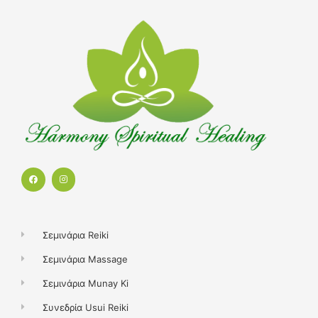
F
I
a
n
c
s
e
t
b
a
o
g
o
r
k
a
Σεμινάρια Reiki
m
Σεμινάρια Massage
Σεμινάρια Munay Ki
Συνεδρία Usui Reiki