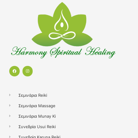
F
I
a
n
c
s
e
t
b
a
o
g
o
r
k
a
Σεμινάρια Reiki
m
Σεμινάρια Massage
Σεμινάρια Munay Ki
Συνεδρία Usui Reiki
Συνεδρία Karuna Reiki