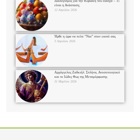
Διαλογισμός για την Κυριακή του Πάσχα – Τι
είναι η Ανάσταση;
12 Απριλίου 2026
Ήρθε η ώρα να πείτε “Ναι” στον εαυτό σας
3 Απριλίου 2026
Αρχάγγελος Ζαδκιήλ: Σπλήνα, Ανοσοποιητικό
και το Ιώδες Φως της Μεταμόρφωσης
31 Μαρτίου 2026