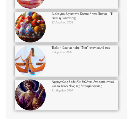
Διαλογισμός για την Κυριακή του Πάσχα – Τι
είναι η Ανάσταση;
12 Απριλίου 2026
Ήρθε η ώρα να πείτε “Ναι” στον εαυτό σας
3 Απριλίου 2026
Αρχάγγελος Ζαδκιήλ: Σπλήνα, Ανοσοποιητικό
και το Ιώδες Φως της Μεταμόρφωσης
31 Μαρτίου 2026