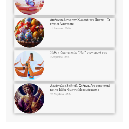
Διαλογισμός για την Κυριακή του Πάσχα – Τι
είναι η Ανάσταση;
12 Απριλίου 2026
Ήρθε η ώρα να πείτε “Ναι” στον εαυτό σας
3 Απριλίου 2026
Αρχάγγελος Ζαδκιήλ: Σπλήνα, Ανοσοποιητικό
και το Ιώδες Φως της Μεταμόρφωσης
31 Μαρτίου 2026