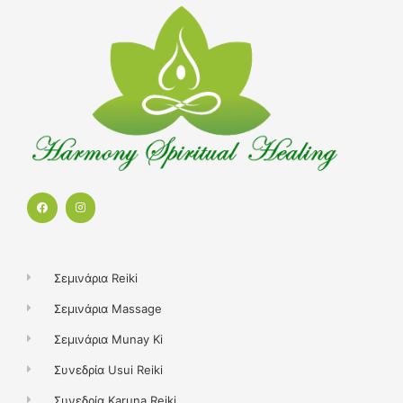
F
I
a
n
c
s
e
t
b
a
o
g
o
r
k
a
Σεμινάρια Reiki
m
Σεμινάρια Massage
Σεμινάρια Munay Ki
Συνεδρία Usui Reiki
Συνεδρία Karuna Reiki