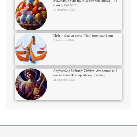
Διαλογισμός για την Κυριακή του Πάσχα – Τι
είναι η Ανάσταση;
12 Απριλίου 2026
Ήρθε η ώρα να πείτε “Ναι” στον εαυτό σας
3 Απριλίου 2026
Αρχάγγελος Ζαδκιήλ: Σπλήνα, Ανοσοποιητικό
και το Ιώδες Φως της Μεταμόρφωσης
31 Μαρτίου 2026