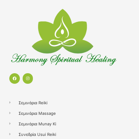
F
I
a
n
c
s
e
t
b
a
o
g
o
r
k
a
Σεμινάρια Reiki
m
Σεμινάρια Massage
Σεμινάρια Munay Ki
Συνεδρία Usui Reiki