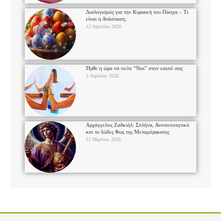
Διαλογισμός για την Κυριακή του Πάσχα – Τι
είναι η Ανάσταση;
12 Απριλίου 2026
Ήρθε η ώρα να πείτε “Ναι” στον εαυτό σας
3 Απριλίου 2026
Αρχάγγελος Ζαδκιήλ: Σπλήνα, Ανοσοποιητικό
και το Ιώδες Φως της Μεταμόρφωσης
31 Μαρτίου 2026