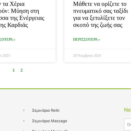
 τα Χέρια
Μάθετε να ορίζετε το
ούν: Μύηση στη
πνευματικό σας ταξίδι
σα της Ενέργειας
για να ξετυλίξετε τον
της Καρδιάς
σκοπό της ζωής σας
ΣΟΤΕΡΑ »
ΠΕΡΙΣΣΟΤΕΡΑ »
υ 2025
29 Νοεμβρίου 2024
1
2
Ne
Σεμινάρια Reiki
Σεμινάρια Massage
Na