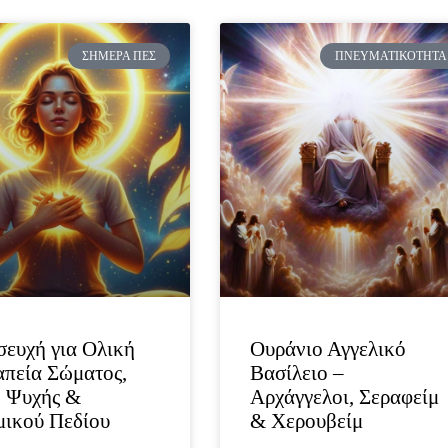
ΣΉΜΕΡΑ ΠΕΣ
ΠΝΕΥΜΑΤΙΚΌΤΗΤΑ
ευχή για Ολική
Ουράνιο Αγγελικό
πεία Σώματος,
Βασίλειο –
 Ψυχής &
Αρχάγγελοι, Σεραφείμ
ικού Πεδίου
& Χερουβείμ