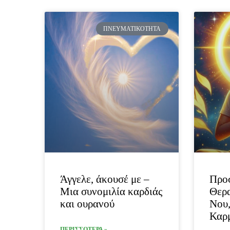
ΠΝΕΥΜΑΤΙΚΌΤΗΤΑ
Άγγελε, άκουσέ με –
Προσ
Μια συνομιλία καρδιάς
Θερα
και ουρανού
Νου,
Καρμ
ΠΕΡΙΣΣΟΤΕΡΑ »