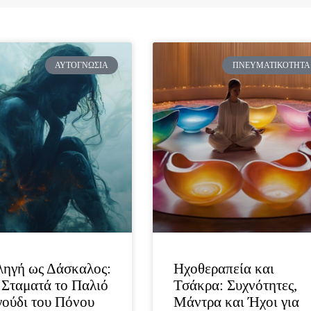
Page
Page
ΑΥΤΟΓΝΩΣΊΑ
ΠΝΕΥΜΑΤΙΚΌΤΗΤΑ
ηγή ως Δάσκαλος:
Ηχοθεραπεία και
Σταματά το Παλιό
Τσάκρα: Συχνότητες,
ούδι του Πόνου
Μάντρα και Ήχοι για