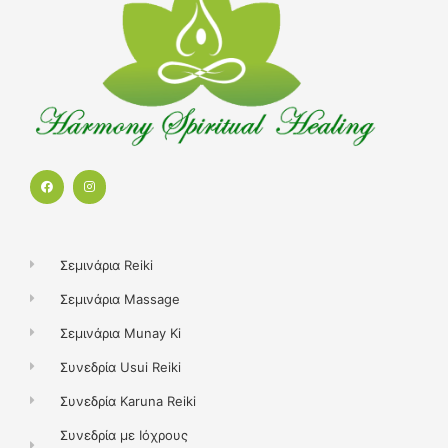
F
I
a
n
c
s
e
t
b
a
o
g
o
r
k
a
Σεμινάρια Reiki
m
Σεμινάρια Massage
Σεμινάρια Munay Ki
Συνεδρία Usui Reiki
Συνεδρία Karuna Reiki
Συνεδρία με Ιόχρους