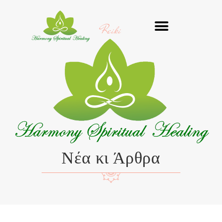
Μετάβαση
στο
Reiki
περιεχόμενο
Νέα κι Άρθρα