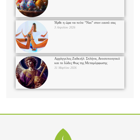
Ήρθε η ώρα να πείτε “Ναι” στον εαυτό σας
3 Απριλίου 2026
Αρχάγγελος Ζαδκιήλ: Σπλήνα, Ανοσοποιητικό
και το Ιώδες Φως της Μεταμόρφωσης
31 Μαρτίου 2026