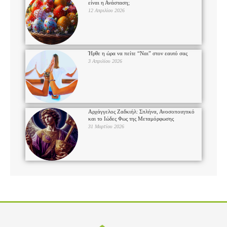
είναι η Ανάσταση;
12 Απριλίου 2026
Ήρθε η ώρα να πείτε “Ναι” στον εαυτό σας
3 Απριλίου 2026
Αρχάγγελος Ζαδκιήλ: Σπλήνα, Ανοσοποιητικό
και το Ιώδες Φως της Μεταμόρφωσης
31 Μαρτίου 2026