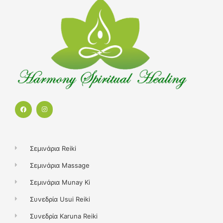
F
I
a
n
c
s
e
t
b
a
o
g
o
r
k
a
Σεμινάρια Reiki
m
Σεμινάρια Massage
Σεμινάρια Munay Ki
Συνεδρία Usui Reiki
Συνεδρία Karuna Reiki