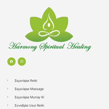
F
I
a
n
c
s
e
t
b
a
o
g
o
r
k
a
Σεμινάρια Reiki
m
Σεμινάρια Massage
Σεμινάρια Munay Ki
Συνεδρία Usui Reiki