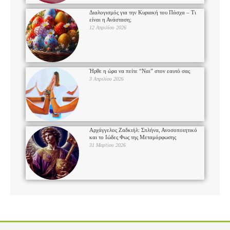
Διαλογισμός για την Κυριακή του Πάσχα – Τι
είναι η Ανάσταση;
12 Απριλίου 2026
Ήρθε η ώρα να πείτε “Ναι” στον εαυτό σας
3 Απριλίου 2026
Αρχάγγελος Ζαδκιήλ: Σπλήνα, Ανοσοποιητικό
και το Ιώδες Φως της Μεταμόρφωσης
31 Μαρτίου 2026