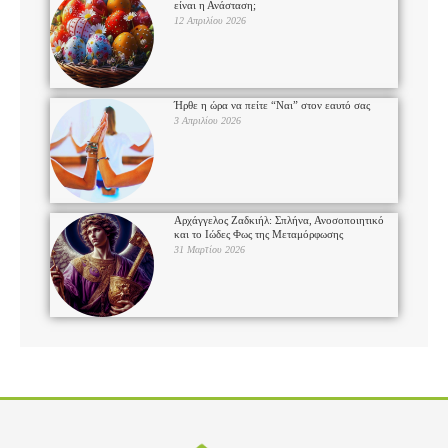
είναι η Ανάσταση;
12 Απριλίου 2026
Ήρθε η ώρα να πείτε “Ναι” στον εαυτό σας
3 Απριλίου 2026
Αρχάγγελος Ζαδκιήλ: Σπλήνα, Ανοσοποιητικό
και το Ιώδες Φως της Μεταμόρφωσης
31 Μαρτίου 2026