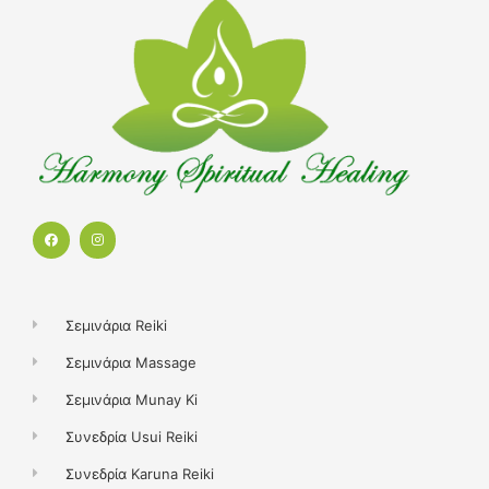
F
I
a
n
c
s
e
t
b
a
o
g
o
r
k
a
Σεμινάρια Reiki
m
Σεμινάρια Massage
Σεμινάρια Munay Ki
Συνεδρία Usui Reiki
Συνεδρία Karuna Reiki