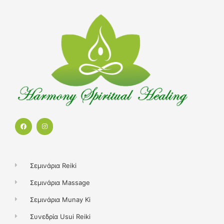
F
I
a
n
c
s
e
t
b
a
o
g
o
r
k
a
Σεμινάρια Reiki
m
Σεμινάρια Massage
Σεμινάρια Munay Ki
Συνεδρία Usui Reiki