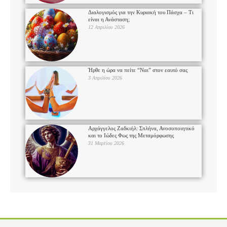
Διαλογισμός για την Κυριακή του Πάσχα – Τι
είναι η Ανάσταση;
12 Απριλίου 2026
Ήρθε η ώρα να πείτε “Ναι” στον εαυτό σας
3 Απριλίου 2026
Αρχάγγελος Ζαδκιήλ: Σπλήνα, Ανοσοποιητικό
και το Ιώδες Φως της Μεταμόρφωσης
31 Μαρτίου 2026