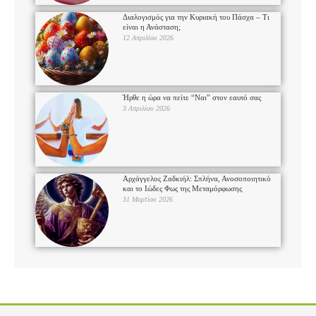
Διαλογισμός για την Κυριακή του Πάσχα – Τι
είναι η Ανάσταση;
12 Απριλίου 2026
Ήρθε η ώρα να πείτε “Ναι” στον εαυτό σας
3 Απριλίου 2026
Αρχάγγελος Ζαδκιήλ: Σπλήνα, Ανοσοποιητικό
και το Ιώδες Φως της Μεταμόρφωσης
31 Μαρτίου 2026