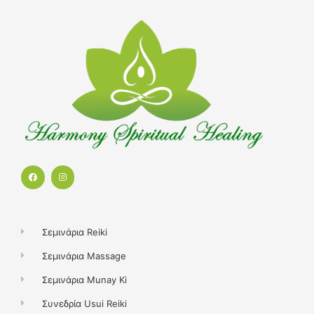
F
I
a
n
c
s
e
t
b
a
o
g
o
r
k
a
Σεμινάρια Reiki
m
Σεμινάρια Massage
Σεμινάρια Munay Ki
Συνεδρία Usui Reiki