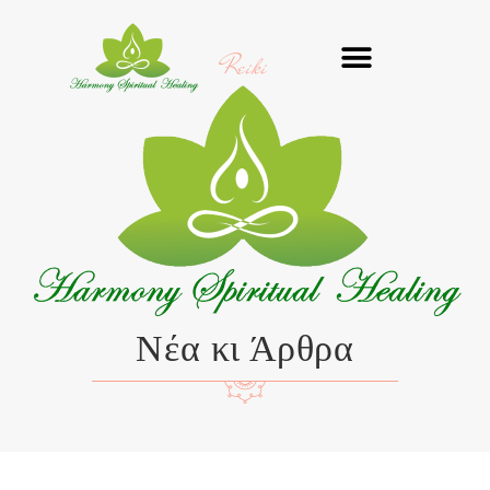
Μετάβαση
στο
Reiki
περιεχόμενο
Νέα κι Άρθρα