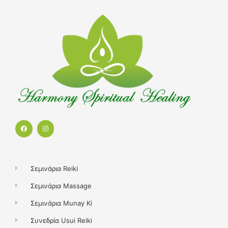
F
I
a
n
c
s
e
t
b
a
o
g
o
r
k
a
Σεμινάρια Reiki
m
Σεμινάρια Massage
Σεμινάρια Munay Ki
Συνεδρία Usui Reiki