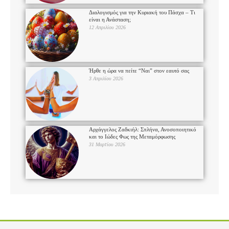
Διαλογισμός για την Κυριακή του Πάσχα – Τι
είναι η Ανάσταση;
12 Απριλίου 2026
Ήρθε η ώρα να πείτε “Ναι” στον εαυτό σας
3 Απριλίου 2026
Αρχάγγελος Ζαδκιήλ: Σπλήνα, Ανοσοποιητικό
και το Ιώδες Φως της Μεταμόρφωσης
31 Μαρτίου 2026