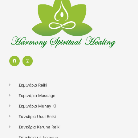
F
I
a
n
c
s
e
t
b
a
o
g
o
r
k
a
Σεμινάρια Reiki
m
Σεμινάρια Massage
Σεμινάρια Munay Ki
Συνεδρία Usui Reiki
Συνεδρία Karuna Reiki
Συνεδρία με Ιόχρους