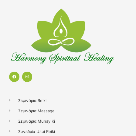
F
I
a
n
c
s
e
t
b
a
o
g
o
r
k
a
Σεμινάρια Reiki
m
Σεμινάρια Massage
Σεμινάρια Munay Ki
Συνεδρία Usui Reiki