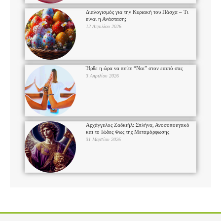
Διαλογισμός για την Κυριακή του Πάσχα – Τι
είναι η Ανάσταση;
12 Απριλίου 2026
Ήρθε η ώρα να πείτε “Ναι” στον εαυτό σας
3 Απριλίου 2026
Αρχάγγελος Ζαδκιήλ: Σπλήνα, Ανοσοποιητικό
και το Ιώδες Φως της Μεταμόρφωσης
31 Μαρτίου 2026