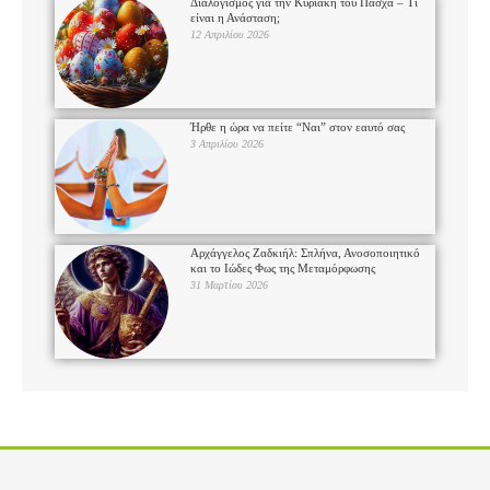
Διαλογισμός για την Κυριακή του Πάσχα – Τι
είναι η Ανάσταση;
12 Απριλίου 2026
Ήρθε η ώρα να πείτε “Ναι” στον εαυτό σας
3 Απριλίου 2026
Αρχάγγελος Ζαδκιήλ: Σπλήνα, Ανοσοποιητικό
και το Ιώδες Φως της Μεταμόρφωσης
31 Μαρτίου 2026