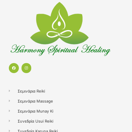
F
I
a
n
c
s
e
t
b
a
o
g
o
r
k
a
Σεμινάρια Reiki
m
Σεμινάρια Massage
Σεμινάρια Munay Ki
Συνεδρία Usui Reiki
Συνεδρία Karuna Reiki