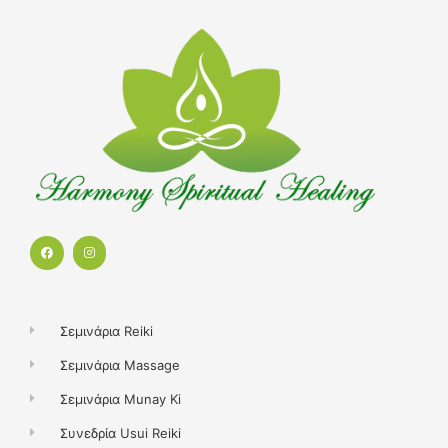
F
I
a
n
c
s
e
t
b
a
o
g
o
r
k
a
Σεμινάρια Reiki
m
Σεμινάρια Massage
Σεμινάρια Munay Ki
Συνεδρία Usui Reiki