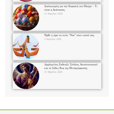
Διαλογισμός για την Κυριακή του Πάσχα – Τι
είναι η Ανάσταση;
12 Απριλίου 2026
Ήρθε η ώρα να πείτε “Ναι” στον εαυτό σας
3 Απριλίου 2026
Αρχάγγελος Ζαδκιήλ: Σπλήνα, Ανοσοποιητικό
και το Ιώδες Φως της Μεταμόρφωσης
31 Μαρτίου 2026