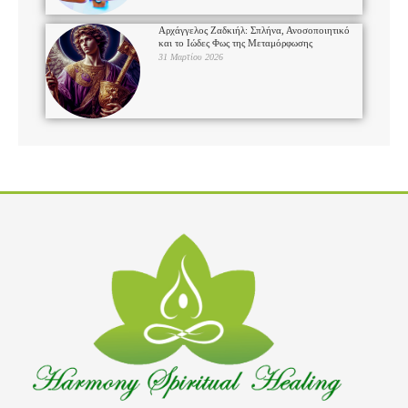
Αρχάγγελος Ζαδκιήλ: Σπλήνα, Ανοσοποιητικό
και το Ιώδες Φως της Μεταμόρφωσης
31 Μαρτίου 2026