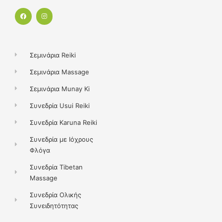
F
I
a
n
c
s
e
t
b
a
o
g
o
r
k
a
Σεμινάρια Reiki
m
Σεμινάρια Massage
Σεμινάρια Munay Ki
Συνεδρία Usui Reiki
Συνεδρία Karuna Reiki
Συνεδρία με Ιόχρους
Φλόγα
Συνεδρία Tibetan
Massage
Συνεδρία Ολικής
Συνειδητότητας