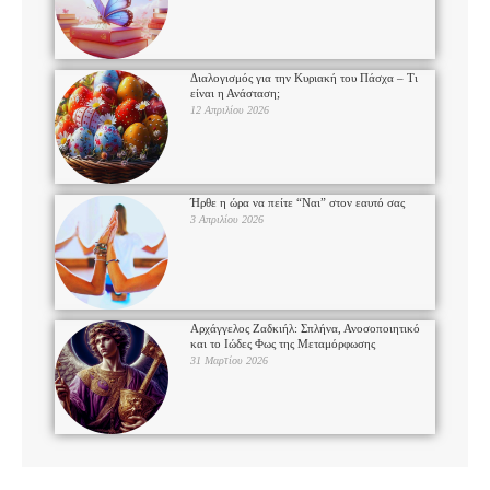
Διαλογισμός για την Κυριακή του Πάσχα – Τι
είναι η Ανάσταση;
12 Απριλίου 2026
Ήρθε η ώρα να πείτε “Ναι” στον εαυτό σας
3 Απριλίου 2026
Αρχάγγελος Ζαδκιήλ: Σπλήνα, Ανοσοποιητικό
και το Ιώδες Φως της Μεταμόρφωσης
31 Μαρτίου 2026