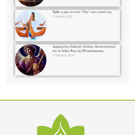
Ήρθε η ώρα να πείτε “Ναι” στον εαυτό σας
3 Απριλίου 2026
Αρχάγγελος Ζαδκιήλ: Σπλήνα, Ανοσοποιητικό
και το Ιώδες Φως της Μεταμόρφωσης
31 Μαρτίου 2026