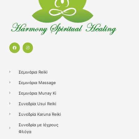
F
I
a
n
c
s
e
t
b
a
o
g
o
r
k
a
Σεμινάρια Reiki
m
Σεμινάρια Massage
Σεμινάρια Munay Ki
Συνεδρία Usui Reiki
Συνεδρία Karuna Reiki
Συνεδρία με Ιόχρους
Φλόγα