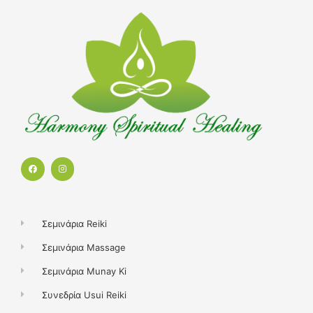
F
I
a
n
c
s
e
t
b
a
o
g
o
r
k
a
Σεμινάρια Reiki
m
Σεμινάρια Massage
Σεμινάρια Munay Ki
Συνεδρία Usui Reiki