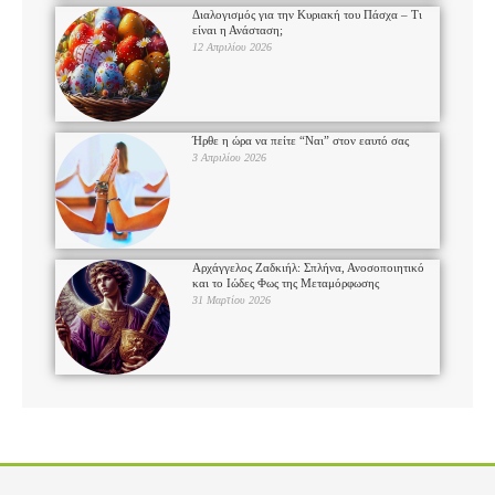
Διαλογισμός για την Κυριακή του Πάσχα – Τι
είναι η Ανάσταση;
12 Απριλίου 2026
Ήρθε η ώρα να πείτε “Ναι” στον εαυτό σας
3 Απριλίου 2026
Αρχάγγελος Ζαδκιήλ: Σπλήνα, Ανοσοποιητικό
και το Ιώδες Φως της Μεταμόρφωσης
31 Μαρτίου 2026