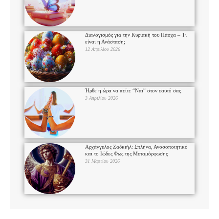
Διαλογισμός για την Κυριακή του Πάσχα – Τι
είναι η Ανάσταση;
12 Απριλίου 2026
Ήρθε η ώρα να πείτε “Ναι” στον εαυτό σας
3 Απριλίου 2026
Αρχάγγελος Ζαδκιήλ: Σπλήνα, Ανοσοποιητικό
και το Ιώδες Φως της Μεταμόρφωσης
31 Μαρτίου 2026