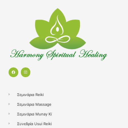
F
I
a
n
c
s
e
t
b
a
o
g
o
r
k
a
Σεμινάρια Reiki
m
Σεμινάρια Massage
Σεμινάρια Munay Ki
Συνεδρία Usui Reiki