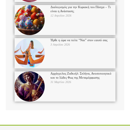
Διαλογισμός για την Κυριακή του Πάσχα – Τι
είναι η Ανάσταση;
12 Απριλίου 2026
Ήρθε η ώρα να πείτε “Ναι” στον εαυτό σας
3 Απριλίου 2026
Αρχάγγελος Ζαδκιήλ: Σπλήνα, Ανοσοποιητικό
και το Ιώδες Φως της Μεταμόρφωσης
31 Μαρτίου 2026