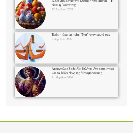
Διαλογισμός για την Κυριακή του Πάσχα – Τι
είναι η Ανάσταση;
12 Απριλίου 2026
Ήρθε η ώρα να πείτε “Ναι” στον εαυτό σας
3 Απριλίου 2026
Αρχάγγελος Ζαδκιήλ: Σπλήνα, Ανοσοποιητικό
και το Ιώδες Φως της Μεταμόρφωσης
31 Μαρτίου 2026