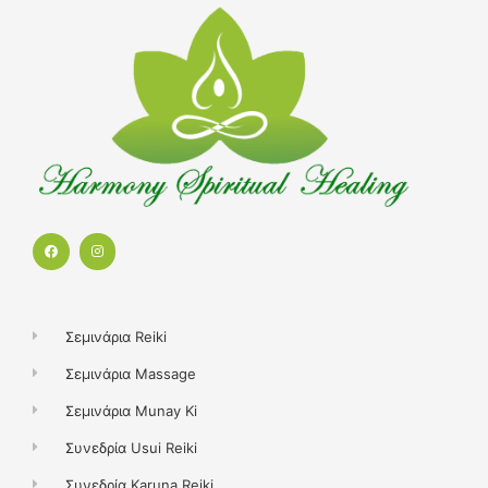
F
I
a
n
c
s
e
t
b
a
o
g
o
r
k
a
Σεμινάρια Reiki
m
Σεμινάρια Massage
Σεμινάρια Munay Ki
Συνεδρία Usui Reiki
Συνεδρία Karuna Reiki