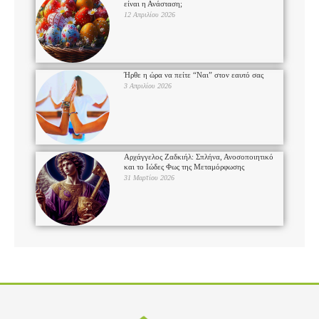
είναι η Ανάσταση;
12 Απριλίου 2026
Ήρθε η ώρα να πείτε “Ναι” στον εαυτό σας
3 Απριλίου 2026
Αρχάγγελος Ζαδκιήλ: Σπλήνα, Ανοσοποιητικό
και το Ιώδες Φως της Μεταμόρφωσης
31 Μαρτίου 2026