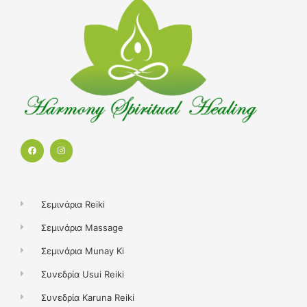
F
I
a
n
c
s
e
t
b
a
o
g
o
r
k
a
Σεμινάρια Reiki
m
Σεμινάρια Massage
Σεμινάρια Munay Ki
Συνεδρία Usui Reiki
Συνεδρία Karuna Reiki