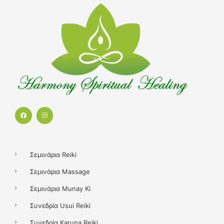
F
I
a
n
c
s
e
t
b
a
o
g
o
r
k
a
Σεμινάρια Reiki
m
Σεμινάρια Massage
Σεμινάρια Munay Ki
Συνεδρία Usui Reiki
Συνεδρία Karuna Reiki