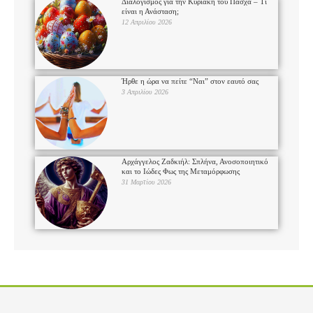
Διαλογισμός για την Κυριακή του Πάσχα – Τι
είναι η Ανάσταση;
12 Απριλίου 2026
Ήρθε η ώρα να πείτε “Ναι” στον εαυτό σας
3 Απριλίου 2026
Αρχάγγελος Ζαδκιήλ: Σπλήνα, Ανοσοποιητικό
και το Ιώδες Φως της Μεταμόρφωσης
31 Μαρτίου 2026