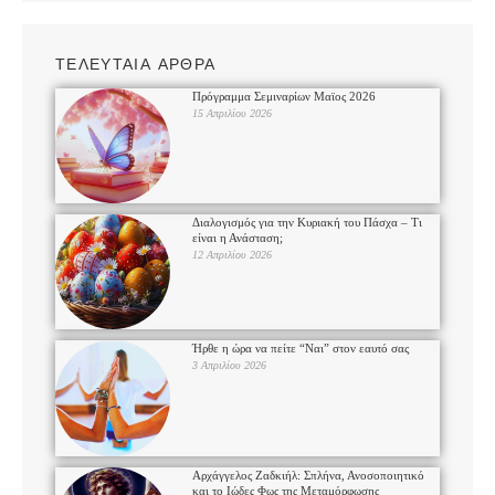
ΤΕΛΕΥΤΑΙΑ ΑΡΘΡΑ
Πρόγραμμα Σεμιναρίων Μαϊος 2026
15 Απριλίου 2026
Διαλογισμός για την Κυριακή του Πάσχα – Τι
είναι η Ανάσταση;
12 Απριλίου 2026
Ήρθε η ώρα να πείτε “Ναι” στον εαυτό σας
3 Απριλίου 2026
Αρχάγγελος Ζαδκιήλ: Σπλήνα, Ανοσοποιητικό
και το Ιώδες Φως της Μεταμόρφωσης