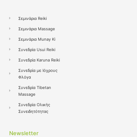
e
t
b
a
o
g
o
r
k
a
Σεμινάρια Reiki
m
Σεμινάρια Massage
Σεμινάρια Munay Ki
Συνεδρία Usui Reiki
Συνεδρία Karuna Reiki
Συνεδρία με Ιόχρους
Φλόγα
Συνεδρία Tibetan
Massage
Συνεδρία Ολικής
Συνειδητότητας
Newsletter