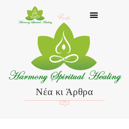
Μετάβαση
στο
Reiki
περιεχόμενο
Νέα κι Άρθρα