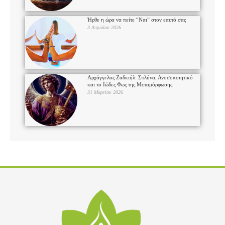
Ήρθε η ώρα να πείτε “Ναι” στον εαυτό σας
3 Απριλίου 2026
Αρχάγγελος Ζαδκιήλ: Σπλήνα, Ανοσοποιητικό
και το Ιώδες Φως της Μεταμόρφωσης
31 Μαρτίου 2026