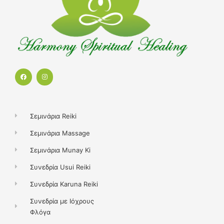
F
I
a
n
c
s
e
t
b
a
o
g
o
r
k
a
Σεμινάρια Reiki
m
Σεμινάρια Massage
Σεμινάρια Munay Ki
Συνεδρία Usui Reiki
Συνεδρία Karuna Reiki
Συνεδρία με Ιόχρους
Φλόγα