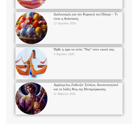
Διαλογισμός για την Κυριακή του Πάσχα – Τι
είναι η Ανάσταση;
12 Απριλίου 2026
Ήρθε η ώρα να πείτε “Ναι” στον εαυτό σας
3 Απριλίου 2026
Αρχάγγελος Ζαδκιήλ: Σπλήνα, Ανοσοποιητικό
και το Ιώδες Φως της Μεταμόρφωσης
31 Μαρτίου 2026