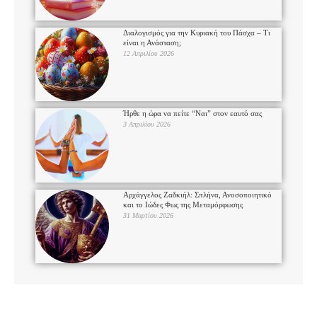
Διαλογισμός για την Κυριακή του Πάσχα – Τι
είναι η Ανάσταση;
12 Απριλίου 2026
Ήρθε η ώρα να πείτε “Ναι” στον εαυτό σας
3 Απριλίου 2026
Αρχάγγελος Ζαδκιήλ: Σπλήνα, Ανοσοποιητικό
και το Ιώδες Φως της Μεταμόρφωσης
31 Μαρτίου 2026