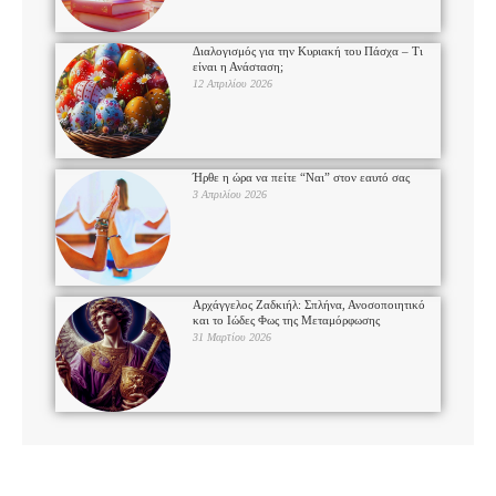
Διαλογισμός για την Κυριακή του Πάσχα – Τι
είναι η Ανάσταση;
12 Απριλίου 2026
Ήρθε η ώρα να πείτε “Ναι” στον εαυτό σας
3 Απριλίου 2026
Αρχάγγελος Ζαδκιήλ: Σπλήνα, Ανοσοποιητικό
και το Ιώδες Φως της Μεταμόρφωσης
31 Μαρτίου 2026