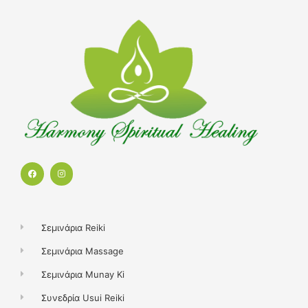
F
I
a
n
c
s
e
t
b
a
o
g
o
r
k
a
Σεμινάρια Reiki
m
Σεμινάρια Massage
Σεμινάρια Munay Ki
Συνεδρία Usui Reiki