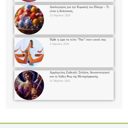
Διαλογισμός για την Κυριακή του Πάσχα – Τι
είναι η Ανάσταση;
12 Απριλίου 2026
Ήρθε η ώρα να πείτε “Ναι” στον εαυτό σας
3 Απριλίου 2026
Αρχάγγελος Ζαδκιήλ: Σπλήνα, Ανοσοποιητικό
και το Ιώδες Φως της Μεταμόρφωσης
31 Μαρτίου 2026