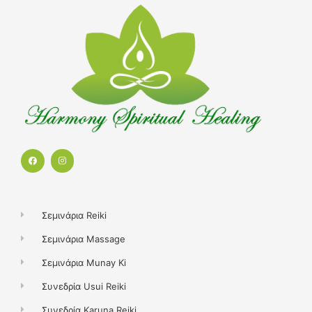
F
I
a
n
c
s
e
t
b
a
o
g
o
r
k
a
Σεμινάρια Reiki
m
Σεμινάρια Massage
Σεμινάρια Munay Ki
Συνεδρία Usui Reiki
Συνεδρία Karuna Reiki