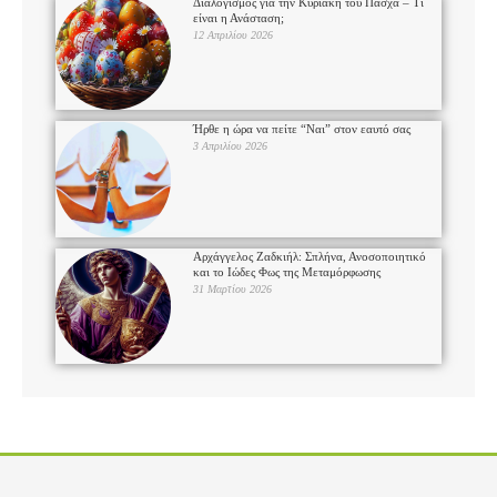
Διαλογισμός για την Κυριακή του Πάσχα – Τι
είναι η Ανάσταση;
12 Απριλίου 2026
Ήρθε η ώρα να πείτε “Ναι” στον εαυτό σας
3 Απριλίου 2026
Αρχάγγελος Ζαδκιήλ: Σπλήνα, Ανοσοποιητικό
και το Ιώδες Φως της Μεταμόρφωσης
31 Μαρτίου 2026