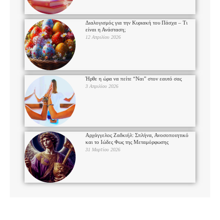
Διαλογισμός για την Κυριακή του Πάσχα – Τι
είναι η Ανάσταση;
12 Απριλίου 2026
Ήρθε η ώρα να πείτε “Ναι” στον εαυτό σας
3 Απριλίου 2026
Αρχάγγελος Ζαδκιήλ: Σπλήνα, Ανοσοποιητικό
και το Ιώδες Φως της Μεταμόρφωσης
31 Μαρτίου 2026