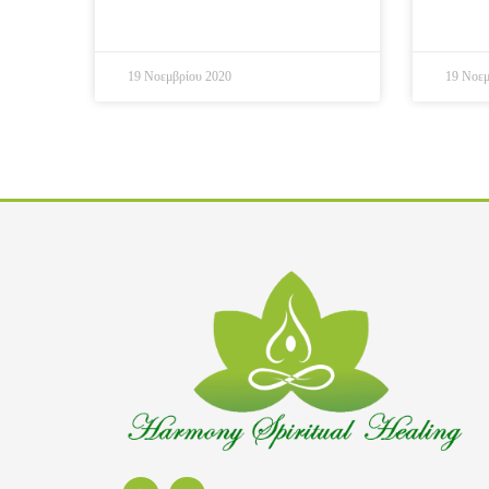
19 Νοεμβρίου 2020
19 Νοεμ
F
I