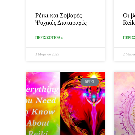
Ρέικι και Σοβαρές
Οι β
Ψυχικές Διαταραχές
Reik
ΠΕΡΙΣΣΟΤΕΡΑ »
ΠΕΡΙΣ
3 Μαρτίου 2025
2 Μαρτί
REIKI