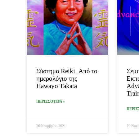
Σύστημα Reiki_Από το
Σεμι
ημερολόγιο της
Εκπ
Hawayo Takata
Adva
Trai
ΠΕΡΙΣΣΟΤΕΡΑ »
ΠΕΡΙΣ
26 Νοεμβρίου 2021
19 Νοεμ