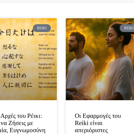
Page
Page
REIKI
REIKI
 Αρχές του Ρέικι:
Οι Εφαρμογές του
να Ζήσεις με
Reiki είναι
μία, Ευγνωμοσύνη
απεριόριστες