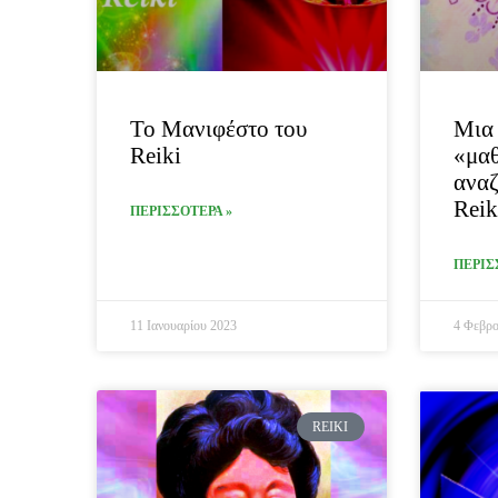
Το Μανιφέστο του
Μια 
Reiki
«μαθ
αναζ
Reik
ΠΕΡΙΣΣΟΤΕΡΑ »
ΠΕΡΙΣ
11 Ιανουαρίου 2023
4 Φεβρο
REIKI