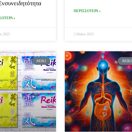
Ενσυνειδητότητα
ΠΕΡΙΣΣΟΤΕΡΑ »
ΣΟΤΕΡΑ »
υ 2025
2 Μαΐου 2025
REIKI
REIKI